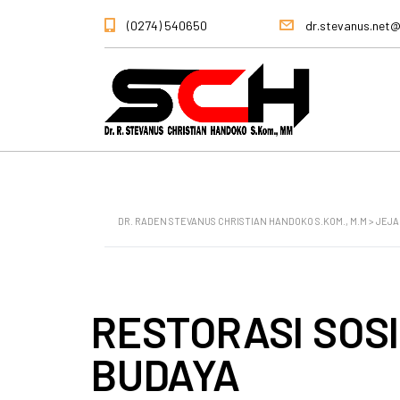
(0274) 540650
dr.stevanus.net
DR. RADEN STEVANUS CHRISTIAN HANDOKO S.KOM., M.M
>
JEJA
RESTORASI SOS
BUDAYA