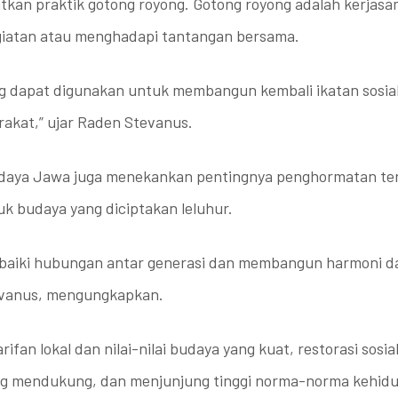
atkan praktik gotong royong. Gotong royong adalah kerjas
giatan atau menghadapi tantangan bersama.
ong dapat digunakan untuk membangun kembali ikatan sosia
akat,” ujar Raden Stevanus.
budaya Jawa juga menekankan pentingnya penghormatan ter
uk budaya yang diciptakan leluhur.
iki hubungan antar generasi dan membangun harmoni dal
tevanus, mengungkapkan.
an lokal dan nilai-nilai budaya yang kuat, restorasi sos
ng mendukung, dan menjunjung tinggi norma-norma kehi