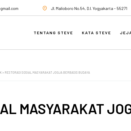
@gmail.com
Jl. Malioboro No.54, D.I. Yogyakarta - 55271
TENTANG STEVE
KATA STEVE
JEJ
K
>
RESTORASI SOSIAL MASYARAKAT JOGJA BERBASIS BUDAYA
IAL MASYARAKAT JO